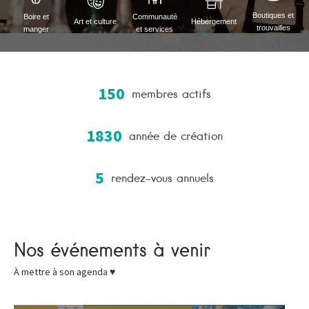
Boutiques et
Boire et
Communauté
Art et culture
Hébergement
trouvailles
manger
et services
150
membres actifs
1830
année de création
5
rendez-vous annuels
Nos événements à venir
À mettre à son agenda ♥